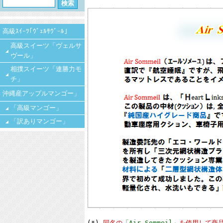
高級ｽｲｰﾂ｢ｳﾞｪﾙｻｳﾞｰﾙ｣
高級スイーツ「ヴェルサ
ヴール」
相撲スイーツ「連勝力モ
チ」
沖縄産アップルマンゴー」
「高級マンゴー」
「訳ありマンゴー」
(*)
同名の
「Air Sommeil」
を使用して商