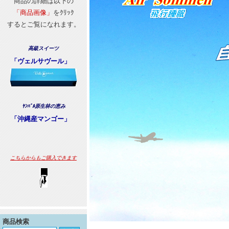
商品の詳細は以下の
「商品画像」
をｸﾘｯｸ
するとご覧になれます。
高級スイーツ
「ヴェルサヴール」
ﾔﾝﾊﾞﾙ原生林の恵み
「沖縄産マンゴー」
こちらからもご購入できます
商品検索