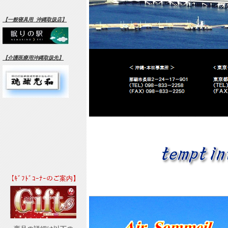
【一般寝具用 沖縄取扱店】
【介護医療用沖縄取扱先】
【ｷﾞﾌﾄﾞｺｰﾅｰのご案内】