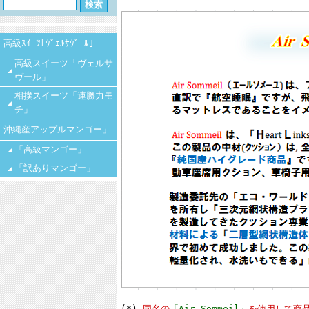
高級ｽｲｰﾂ｢ｳﾞｪﾙｻｳﾞｰﾙ｣
高級スイーツ「ヴェルサ
ヴール」
相撲スイーツ「連勝力モ
チ」
沖縄産アップルマンゴー」
「高級マンゴー」
「訳ありマンゴー」
(*)
同名の
「Air Sommeil」
を使用して商