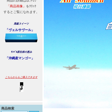
商品の詳細は以下の
「商品画像」
をｸﾘｯｸ
するとご覧になれます。
高級スイーツ
「ヴェルサヴール」
ﾔﾝﾊﾞﾙ原生林の恵み
「沖縄産マンゴー」
こちらからもご購入できます
商品検索